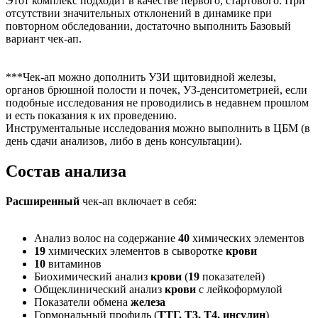
Этот комплекс подходит в качестве первого, стартового. При
отсутствии значительных отклонений в динамике при
повторном обследовании, достаточно выполнить Базовый
вариант чек-ап.
***Чек-ап можно дополнить УЗИ щитовидной железы,
органов брюшной полости и почек, УЗ-денситометрией, если
подобные исследования не проводились в недавнем прошлом
и есть показания к их проведению.
Инструментальные исследования можно выполнить в ЦБМ (в
день сдачи анализов, либо в день консультации).
Состав анализа
Расширенный
чек-ап включает в себя:
Анализ волос на содержание
40
химических элементов
19
химических элементов в сыворотке
крови
10
витаминов
Биохимический анализ
крови
(
19
показателей)
Общеклинический анализ
крови
с лейкоформулой
Показатели обмена
железа
Гормональный профиль (
ТТГ, Т3, Т4, инсулин
)