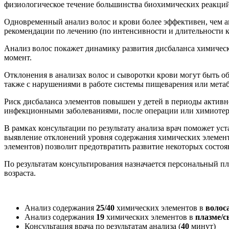
физиологическое течение большинства биохимических реакций
Одновременный анализ волос и крови более эффективен, чем а
рекомендации по лечению (по интенсивности и длительности к
Анализ волос покажет динамику развития дисбаланса химически
момент.
Отклонения в анализах волос и сыворотки крови могут быть 
также с нарушениями в работе системы пищеварения или метаб
Риск дисбаланса элементов повышен у детей в периоды активн
инфекционными заболеваниями, после операции или химиотера
В рамках консультации по результату анализа врач поможет у
выявление отклонений уровня содержания химических элемент
элементов) позволит предотвратить развитие некоторых состо
По результатам консультирования назначается персональный п
возраста.
Анализ содержания
25/40
химических элементов в
волос
Анализ содержания
19
химических элементов в
плазме/с
Консультация врача по результатам анализа (
40
минут)