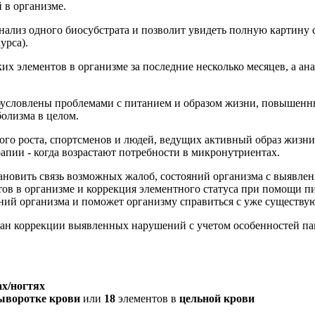
 в организме.
нализ одного биосубстрата и позволит увидеть полную картину 
урса).
х элементов в организме за последние несколько месяцев, а ана
обусловлены проблемами с питанием и образом жизни, повышен
олизма в целом.
ого роста, спортсменов и людей, ведущих активный образ жизн
пии - когда возрастают потребности в микронутриентах.
становить связь возможных жалоб, состояний организма с выявл
ов в организме и коррекция элементного статуса при помощи пи
яний организма и поможет организму справиться с уже существ
лан коррекции выявленных нарушений с учетом особенностей па
ах/ногтях
ыворотке крови
или
18
элементов в
цельной крови