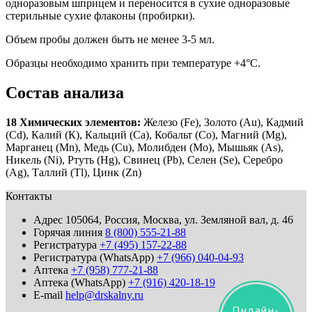
одноразовым шприцем и переносится в сухие одноразовые
стерильные сухие флаконы (пробирки).
Объем пробы должен быть не менее 3-5 мл.
Образцы необходимо хранить при температуре +4°C.
Состав анализа
18 Химических элементов:
Железо (Fe), Золото (Au), Кадмий
(Cd), Калий (К), Кальций (Ca), Кобальт (Со), Магний (Mg),
Марганец (Mn), Медь (Cu), Молибден (Мо), Мышьяк (As),
Никель (Ni), Ртуть (Hg), Свинец (Pb), Селен (Se), Серебро
(Ag), Таллий (Tl), Цинк (Zn)
Контакты
Адрес
105064, Россия, Москва, ул. Земляной вал, д. 46
Горячая линия
8 (800) 555-21-88
Регистратура
+7 (495) 157-22-88
Регистратура (WhatsApp)
+7 (966) 040-04-93
Аптека
+7 (958) 777-21-88
Аптека (WhatsApp)
+7 (916) 420-18-19
E-mail
help@drskalny.ru
Онлайн-