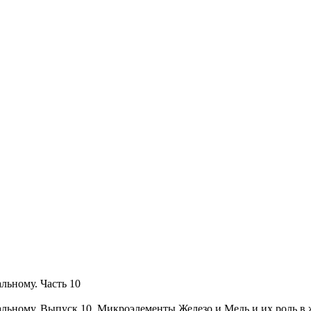
льному. Часть 10
альному. Выпуск 10. Микроэлементы Железо и Медь и их роль в 